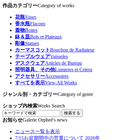
作品カテゴリー
Category of works
花瓶
Vases
香水瓶
Flacons
蓋物
Boites
鉢＆皿
Bols et Plateaux
彫像
Statues
カーマスコット
Bouchon de Radiateur
テーブルウェア
Vaisseles
デスクウェア
Articles de Bureau
照明器具、その他
Lumieres et Cetera
アクセサリー
Accessoires
すべてを表示
View All Works
ジャンル別・カテゴリー
Category of genre
ショップ内検索
Works Search
検索する
お知らせ
Galerie Orpheé's news
ニュース一覧を表示
7/15
お盆期間中の営業について 2026年