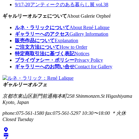
9/17-20
アンティークのある暮らし展 vol.38
ギャルリーオルフェについて
About Galerie Orpheé
ルネ・ラリックについて
About René Lalique
ギャラリーへのアクセス
Gallery Information
販売作品について
Explanation
ご注文方法について
How to Order
特定商取引法に基づく表記
Notices
プライヴァシー・ポリシー
Privacy Policy
ギャラリーへのお問い合せ
Contact for Gallery
ギャルリーオルフェ
京都市東山区新門前通梅本町258
Shinmonzen.St Higashiyama
Kyoto, Japan
phone:075-561-1580
fax:075-561-5297
10:30〜18:00 ＊火休
Closed Tuesday