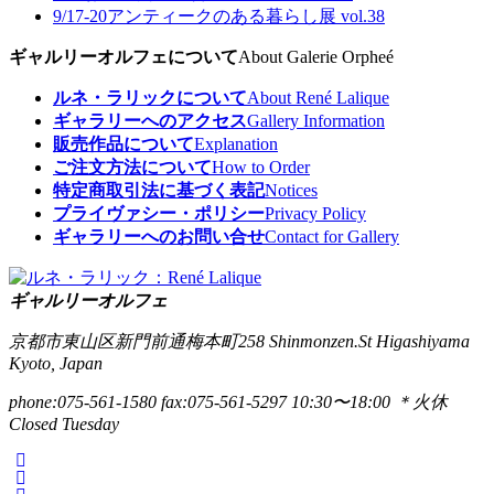
9/17-20
アンティークのある暮らし展 vol.38
ギャルリーオルフェについて
About Galerie Orpheé
ルネ・ラリックについて
About René Lalique
ギャラリーへのアクセス
Gallery Information
販売作品について
Explanation
ご注文方法について
How to Order
特定商取引法に基づく表記
Notices
プライヴァシー・ポリシー
Privacy Policy
ギャラリーへのお問い合せ
Contact for Gallery
ギャルリーオルフェ
京都市東山区新門前通梅本町258
Shinmonzen.St Higashiyama
Kyoto, Japan
phone:075-561-1580
fax:075-561-5297
10:30〜18:00 ＊火休
Closed Tuesday