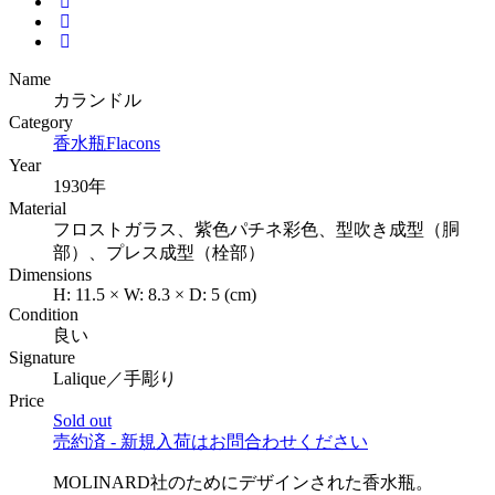
Name
カランドル
Category
香水瓶
Flacons
Year
1930年
Material
フロストガラス、紫色パチネ彩色、型吹き成型（胴
部）、プレス成型（栓部）
Dimensions
H:
11.5
×
W:
8.3
×
D:
5
(cm)
Condition
良い
Signature
Lalique／手彫り
Price
Sold out
売約済 - 新規入荷はお問合わせください
MOLINARD社のためにデザインされた香水瓶。