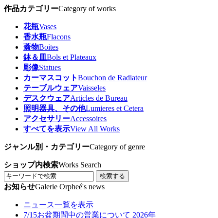
作品カテゴリー
Category of works
花瓶
Vases
香水瓶
Flacons
蓋物
Boites
鉢＆皿
Bols et Plateaux
彫像
Statues
カーマスコット
Bouchon de Radiateur
テーブルウェア
Vaisseles
デスクウェア
Articles de Bureau
照明器具、その他
Lumieres et Cetera
アクセサリー
Accessoires
すべてを表示
View All Works
ジャンル別・カテゴリー
Category of genre
ショップ内検索
Works Search
検索する
お知らせ
Galerie Orpheé's news
ニュース一覧を表示
7/15
お盆期間中の営業について 2026年