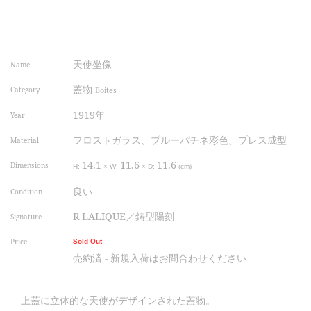
天使坐像
Name
蓋物
Category
Boites
1919年
Year
フロストガラス、ブルーパチネ彩色、プレス成型
Material
14.1
11.6
11.6
Dimensions
H:
×
W:
×
D:
(cm)
良い
Condition
R LALIQUE／鋳型陽刻
Signature
Price
Sold Out
売約済 - 新規入荷はお問合わせください
上蓋に立体的な天使がデザインされた蓋物。