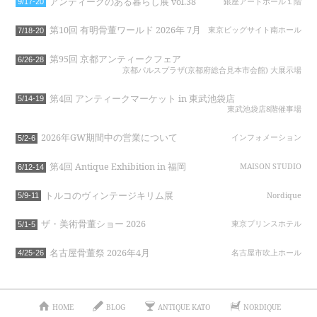
アンティークのある暮らし展 vol.38
銀座アートホール１階
9/17-20
第10回 有明骨董ワールド 2026年 7月
東京ビッグサイト南ホール
7/18-20
第95回 京都アンティークフェア
6/26-28
京都パルスプラザ(京都府総合見本市会館) 大展示場
第4回 アンティークマーケット in 東武池袋店
5/14-19
東武池袋店8階催事場
2026年GW期間中の営業について
インフォメーション
5/2-6
第4回 Antique Exhibition in 福岡
MAISON STUDIO
6/12-14
トルコのヴィンテージキリム展
Nordique
5/9-11
ザ・美術骨董ショー 2026
東京プリンスホテル
5/1-5
名古屋骨董祭 2026年4月
名古屋市吹上ホール
4/25-26
HOME
BLOG
ANTIQUE KATO
NORDIQUE