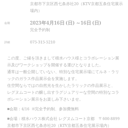
京都市下京区西七条赤社20（KTV京都五条住宅展示
場内）
2023年4月16日 (日) ～16日 (日)
会期
完全予約制
075-315-5210
詳細
この度、ご縁を頂きまして積水ハウス様とコラボレーション展
示及びワークショップを開催する運びとなりました。
通常は一般公開していない、特別な住宅展示場にてルネ・ラリ
ックのガラス作品展示会を実施します。
住空間ならではの自然光を生かしたラリックの作品展示と、
レグヌムコートの醸し出すラグジュアリーな空間の特別なコラ
ボレーション展示をお楽しみ下さいませ。
■会期：4/16 ※完全予約制、参加費無料
■会場：積水ハウス株式会社 レグヌムコート京都 〒600-8899
京都市下京区西七条赤社20（KTV京都五条住宅展示場内）