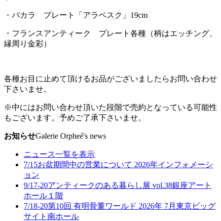
・バカラ プレート「アラベスク」19cm
・フランスアンティーク プレート各種（柄はエッチング、
縁周り金彩）
各種お目に止めて頂けるお品がございましたらお問い合わせ
下さいませ。
※中にはお問い合わせ頂いた段階で売約となっている可能性
もございます。予めご了承下さいませ。
お知らせ
Galerie Orpheé's news
ニュース一覧を表示
7/15
お盆期間中の営業について 2026年
インフォメーシ
ョン
9/17-20
アンティークのある暮らし展 vol.38
銀座アート
ホール１階
7/18-20
第10回 有明骨董ワールド 2026年 7月
東京ビッグ
サイト南ホール