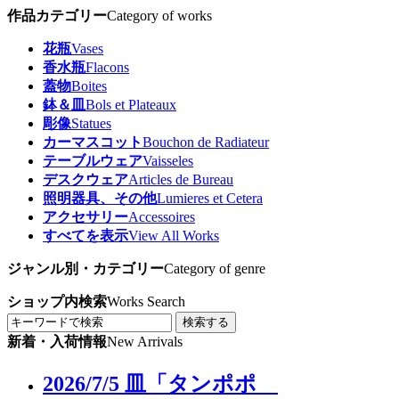
作品カテゴリー
Category of works
花瓶
Vases
香水瓶
Flacons
蓋物
Boites
鉢＆皿
Bols et Plateaux
彫像
Statues
カーマスコット
Bouchon de Radiateur
テーブルウェア
Vaisseles
デスクウェア
Articles de Bureau
照明器具、その他
Lumieres et Cetera
アクセサリー
Accessoires
すべてを表示
View All Works
ジャンル別・カテゴリー
Category of genre
ショップ内検索
Works Search
検索する
新着・入荷情報
New Arrivals
2026/7/5 皿「タンポポ