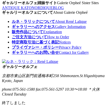
ギャルリーオルフェ姉妹サイト
Galerie Orpheé Sister Sites
ANTIQUE KATO
NORDIQUE
BLOG
ギャルリーオルフェについて
About Galerie Orpheé
ルネ・ラリックについて
About René Lalique
ギャラリーへのアクセス
Gallery Information
販売作品について
Explanation
ご注文方法について
How to Order
特定商取引法に基づく表記
Notices
プライヴァシー・ポリシー
Privacy Policy
ギャラリーへのお問い合せ
Contact for Gallery
ギャルリーオルフェ
京都市東山区新門前通梅本町258
Shinmonzen.St Higashiyama
Kyoto, Japan
phone:075-561-1580
fax:075-561-5297
10:30〜18:00 ＊火休
Closed Tuesday
終了しました