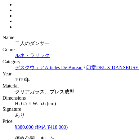
Name
二人のダンサー
Genre
ルネ・ラリック
Category
デスクウェア
Articles De Bureau
/
印章
DEUX DANSEUSE
Year
1919年
Material
クリアガラス、プレス成型
Dimensions
H:
6.5
×
W:
5.6
(cm)
Signature
あり
Price
¥380,000
(税込 ¥418,000)
価格公開しました。