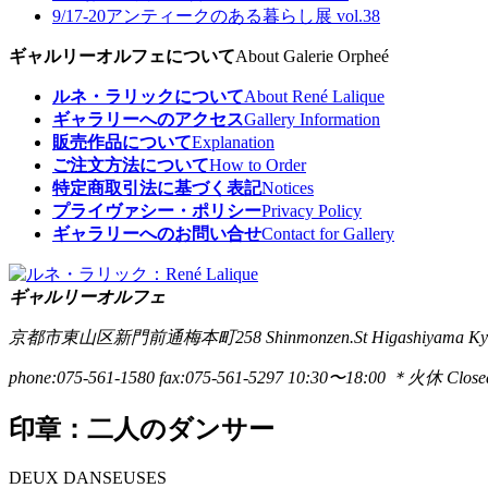
9/17-20
アンティークのある暮らし展 vol.38
ギャルリーオルフェについて
About Galerie Orpheé
ルネ・ラリックについて
About René Lalique
ギャラリーへのアクセス
Gallery Information
販売作品について
Explanation
ご注文方法について
How to Order
特定商取引法に基づく表記
Notices
プライヴァシー・ポリシー
Privacy Policy
ギャラリーへのお問い合せ
Contact for Gallery
ギャルリーオルフェ
京都市東山区新門前通梅本町258
Shinmonzen.St Higashiyama Ky
phone:075-561-1580
fax:075-561-5297
10:30〜18:00 ＊火休 Closed
印章：二人のダンサー
DEUX DANSEUSES