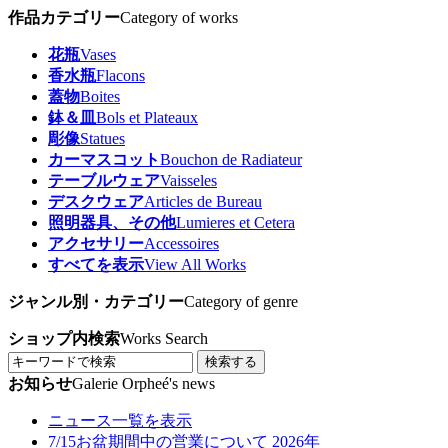
作品カテゴリー
Category of works
花瓶
Vases
香水瓶
Flacons
蓋物
Boites
鉢＆皿
Bols et Plateaux
彫像
Statues
カーマスコット
Bouchon de Radiateur
テーブルウェア
Vaisseles
デスクウェア
Articles de Bureau
照明器具、その他
Lumieres et Cetera
アクセサリー
Accessoires
すべてを表示
View All Works
ジャンル別・カテゴリー
Category of genre
ショップ内検索
Works Search
検索する
お知らせ
Galerie Orpheé's news
ニュース一覧を表示
7/15
お盆期間中の営業について 2026年