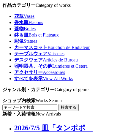
作品カテゴリー
Category of works
花瓶
Vases
香水瓶
Flacons
蓋物
Boites
鉢＆皿
Bols et Plateaux
彫像
Statues
カーマスコット
Bouchon de Radiateur
テーブルウェア
Vaisseles
デスクウェア
Articles de Bureau
照明器具、その他
Lumieres et Cetera
アクセサリー
Accessoires
すべてを表示
View All Works
ジャンル別・カテゴリー
Category of genre
ショップ内検索
Works Search
検索する
新着・入荷情報
New Arrivals
2026/7/5 皿「タンポポ