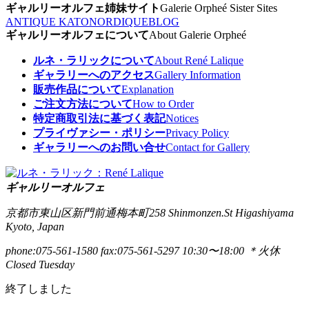
ギャルリーオルフェ姉妹サイト
Galerie Orpheé Sister Sites
ANTIQUE KATO
NORDIQUE
BLOG
ギャルリーオルフェについて
About Galerie Orpheé
ルネ・ラリックについて
About René Lalique
ギャラリーへのアクセス
Gallery Information
販売作品について
Explanation
ご注文方法について
How to Order
特定商取引法に基づく表記
Notices
プライヴァシー・ポリシー
Privacy Policy
ギャラリーへのお問い合せ
Contact for Gallery
ギャルリーオルフェ
京都市東山区新門前通梅本町258
Shinmonzen.St Higashiyama
Kyoto, Japan
phone:075-561-1580
fax:075-561-5297
10:30〜18:00 ＊火休
Closed Tuesday
終了しました