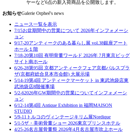
ヤーなど6点の新入荷商品を公開致します。
お知らせ
Galerie Orpheé's news
ニュース一覧を表示
7/15
お盆期間中の営業について 2026年
インフォメーシ
ョン
9/17-20
アンティークのある暮らし展 vol.38
銀座アート
ホール１階
7/18-20
第10回 有明骨董ワールド 2026年 7月
東京ビッグ
サイト南ホール
6/26-28
第95回 京都アンティークフェア
京都パルスプラ
ザ(京都府総合見本市会館) 大展示場
5/14-19
第4回 アンティークマーケット in 東武池袋店
東
武池袋店8階催事場
5/2-6
2026年GW期間中の営業について
インフォメーシ
ョン
6/12-14
第4回 Antique Exhibition in 福岡
MAISON
STUDIO
5/9-11
トルコのヴィンテージキリム展
Nordique
5/1-5
ザ・美術骨董ショー 2026
東京プリンスホテル
4/25-26
名古屋骨董祭 2026年4月
名古屋市吹上ホール