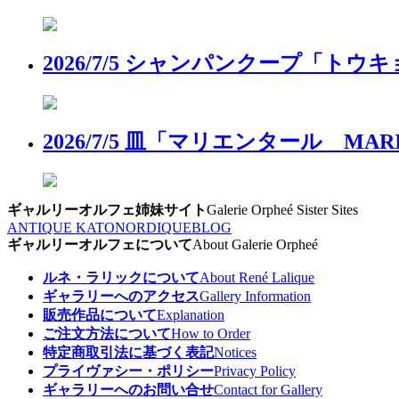
2026/7/5 シャンパンクープ「
2026/7/5 皿「マリエンタール 
ギャルリーオルフェ姉妹サイト
Galerie Orpheé Sister Sites
ANTIQUE KATO
NORDIQUE
BLOG
ギャルリーオルフェについて
About Galerie Orpheé
ルネ・ラリックについて
About René Lalique
ギャラリーへのアクセス
Gallery Information
販売作品について
Explanation
ご注文方法について
How to Order
特定商取引法に基づく表記
Notices
プライヴァシー・ポリシー
Privacy Policy
ギャラリーへのお問い合せ
Contact for Gallery