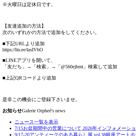
※火曜日は定休日です。
【友達追加の方法】
次のいずれかの方法で追加をしてください。
■下記URLより追加
https://lin.ee/lasIVbO
■LINEアプリを開いて、
「友だち」→「検索」→「@560ejbmt」検索して追加
■上記QRコードより追加
是非この機会にご登録下さいませ。
お知らせ
Galerie Orpheé's news
ニュース一覧を表示
7/15
お盆期間中の営業について 2026年
インフォメーショ
9/17-20
アンティークのある暮らし展 vol.38
銀座アートホ