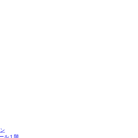
ン
ール１階