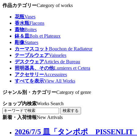
作品カテゴリー
Category of works
花瓶
Vases
香水瓶
Flacons
蓋物
Boites
鉢＆皿
Bols et Plateaux
彫像
Statues
カーマスコット
Bouchon de Radiateur
テーブルウェア
Vaisseles
デスクウェア
Articles de Bureau
照明器具、その他
Lumieres et Cetera
アクセサリー
Accessoires
すべてを表示
View All Works
ジャンル別・カテゴリー
Category of genre
ショップ内検索
Works Search
検索する
新着・入荷情報
New Arrivals
2026/7/5 皿「タンポポ PIS