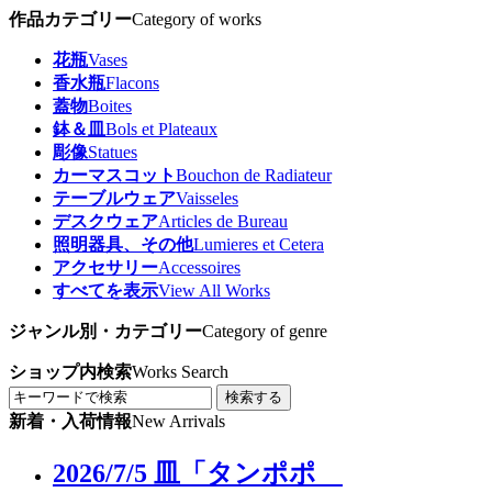
作品カテゴリー
Category of works
花瓶
Vases
香水瓶
Flacons
蓋物
Boites
鉢＆皿
Bols et Plateaux
彫像
Statues
カーマスコット
Bouchon de Radiateur
テーブルウェア
Vaisseles
デスクウェア
Articles de Bureau
照明器具、その他
Lumieres et Cetera
アクセサリー
Accessoires
すべてを表示
View All Works
ジャンル別・カテゴリー
Category of genre
ショップ内検索
Works Search
検索する
新着・入荷情報
New Arrivals
2026/7/5 皿「タンポポ