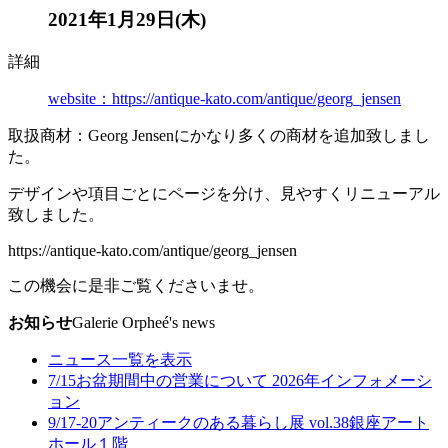
2021年1月29日(木)
詳細
website：https://antique-kato.com/antique/georg_jensen
取扱商材：Georg Jensenにかなり多くの商材を追加致しまし
た。
デザインや項目ごとにページを分け、見やすくリニューアル
致しました。
https://antique-kato.com/antique/georg_jensen
この機会に是非ご覧くださいませ。
お知らせ
Galerie Orpheé's news
ニュース一覧を表示
7/15
お盆期間中の営業について 2026年
インフォメーシ
ョン
9/17-20
アンティークのある暮らし展 vol.38
銀座アート
ホール１階