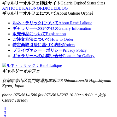
ギャルリーオルフェ姉妹サイト
Galerie Orpheé Sister Sites
ANTIQUE KATO
NORDIQUE
BLOG
ギャルリーオルフェについて
About Galerie Orpheé
ルネ・ラリックについて
About René Lalique
ギャラリーへのアクセス
Gallery Information
販売作品について
Explanation
ご注文方法について
How to Order
特定商取引法に基づく表記
Notices
プライヴァシー・ポリシー
Privacy Policy
ギャラリーへのお問い合せ
Contact for Gallery
ギャルリーオルフェ
京都市東山区新門前通梅本町258
Shinmonzen.St Higashiyama
Kyoto, Japan
phone:075-561-1580
fax:075-561-5297
10:30〜18:00 ＊火休
Closed Tuesday