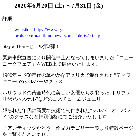
2020年6月20日 (土) ～7月31日 (金)
詳細
website：https://www.g-
orphee.com/antique/new_york_fair_6-20_up
Stay at Homeセール第2弾！
緊急事態宣言により開催中止となってしまいました「ニュー
ヨークフェア」をWEB上で開催いたします。
1900年～1950年代の華やかなアメリカで制作された”ティフ
ァニー”のシルバーやグラス
ハリウッドの黄金時代に美しい女優たちを彩った”トリファ
リ”や”ハスケル”などのコスチュームジュエリー
限られた年代に高度な技術で制作された”シルバーオーバレ
イ”のグラスなど特別価格にてご紹介いたします。
「アンティックかとう」作品カテゴリー一覧より特設ページ
をご覧くださいませ。