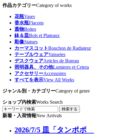
作品カテゴリー
Category of works
花瓶
Vases
香水瓶
Flacons
蓋物
Boites
鉢＆皿
Bols et Plateaux
彫像
Statues
カーマスコット
Bouchon de Radiateur
テーブルウェア
Vaisseles
デスクウェア
Articles de Bureau
照明器具、その他
Lumieres et Cetera
アクセサリー
Accessoires
すべてを表示
View All Works
ジャンル別・カテゴリー
Category of genre
ショップ内検索
Works Search
検索する
新着・入荷情報
New Arrivals
2026/7/5 皿「タンポポ