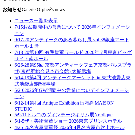
お知らせ
Galerie Orpheé's news
ニュース一覧を表示
7/15
お盆期間中の営業について 2026年
インフォメーシ
ョン
9/17-20
アンティークのある暮らし展 vol.38
銀座アート
ホール１階
7/18-20
第10回 有明骨董ワールド 2026年 7月
東京ビッグ
サイト南ホール
6/26-28
第95回 京都アンティークフェア
京都パルスプラ
ザ(京都府総合見本市会館) 大展示場
5/14-19
第4回 アンティークマーケット in 東武池袋店
東
武池袋店8階催事場
5/2-6
2026年GW期間中の営業について
インフォメーシ
ョン
6/12-14
第4回 Antique Exhibition in 福岡
MAISON
STUDIO
5/9-11
トルコのヴィンテージキリム展
Nordique
5/1-5
ザ・美術骨董ショー 2026
東京プリンスホテル
4/25-26
名古屋骨董祭 2026年4月
名古屋市吹上ホール