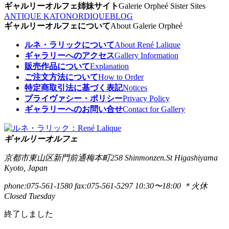
ギャルリーオルフェ姉妹サイト
Galerie Orpheé Sister Sites
ANTIQUE KATO
NORDIQUE
BLOG
ギャルリーオルフェについて
About Galerie Orpheé
ルネ・ラリックについて
About René Lalique
ギャラリーへのアクセス
Gallery Information
販売作品について
Explanation
ご注文方法について
How to Order
特定商取引法に基づく表記
Notices
プライヴァシー・ポリシー
Privacy Policy
ギャラリーへのお問い合せ
Contact for Gallery
ギャルリーオルフェ
京都市東山区新門前通梅本町258
Shinmonzen.St Higashiyama
Kyoto, Japan
phone:075-561-1580
fax:075-561-5297
10:30〜18:00 ＊火休
Closed Tuesday
終了しました