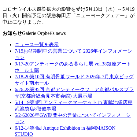
コロナウイルス感染拡大の影響を受け5月13日（水）～5月19
日（火）開催予定の阪急梅田店「ニューヨークフェアー」が
中止になりました。
お知らせ
Galerie Orpheé's news
ニュース一覧を表示
7/15
お盆期間中の営業について 2026年
インフォメーシ
ョン
9/17-20
アンティークのある暮らし展 vol.38
銀座アート
ホール１階
7/18-20
第10回 有明骨董ワールド 2026年 7月
東京ビッグ
サイト南ホール
6/26-28
第95回 京都アンティークフェア
京都パルスプラ
ザ(京都府総合見本市会館) 大展示場
5/14-19
第4回 アンティークマーケット in 東武池袋店
東
武池袋店8階催事場
5/2-6
2026年GW期間中の営業について
インフォメーシ
ョン
6/12-14
第4回 Antique Exhibition in 福岡
MAISON
STUDIO