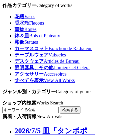
作品カテゴリー
Category of works
花瓶
Vases
香水瓶
Flacons
蓋物
Boites
鉢＆皿
Bols et Plateaux
彫像
Statues
カーマスコット
Bouchon de Radiateur
テーブルウェア
Vaisseles
デスクウェア
Articles de Bureau
照明器具、その他
Lumieres et Cetera
アクセサリー
Accessoires
すべてを表示
View All Works
ジャンル別・カテゴリー
Category of genre
ショップ内検索
Works Search
検索する
新着・入荷情報
New Arrivals
2026/7/5 皿「タンポポ