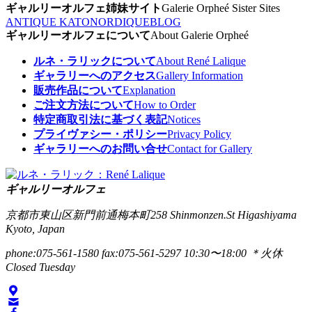
ギャルリーオルフェ姉妹サイト
Galerie Orpheé Sister Sites
ANTIQUE KATO
NORDIQUE
BLOG
ギャルリーオルフェについて
About Galerie Orpheé
ルネ・ラリックについて
About René Lalique
ギャラリーへのアクセス
Gallery Information
販売作品について
Explanation
ご注文方法について
How to Order
特定商取引法に基づく表記
Notices
プライヴァシー・ポリシー
Privacy Policy
ギャラリーへのお問い合せ
Contact for Gallery
ギャルリーオルフェ
京都市東山区新門前通梅本町258
Shinmonzen.St Higashiyama
Kyoto, Japan
phone:075-561-1580
fax:075-561-5297
10:30〜18:00 ＊火休
Closed Tuesday