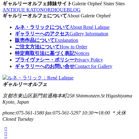
ギャルリーオルフェ姉妹サイト
Galerie Orpheé Sister Sites
ANTIQUE KATO
NORDIQUE
BLOG
ギャルリーオルフェについて
About Galerie Orpheé
ルネ・ラリックについて
About René Lalique
ギャラリーへのアクセス
Gallery Information
販売作品について
Explanation
ご注文方法について
How to Order
特定商取引法に基づく表記
Notices
プライヴァシー・ポリシー
Privacy Policy
ギャラリーへのお問い合せ
Contact for Gallery
ギャルリーオルフェ
京都市東山区新門前通梅本町258
Shinmonzen.St Higashiyama
Kyoto, Japan
phone:075-561-1580
fax:075-561-5297
10:30〜18:00 ＊火休
Closed Tuesday