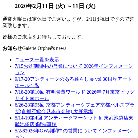
2020年2月11日 (火) ～11日 (火)
通常火曜日は定休日でございますが、2/11は祝日ですので営
業致します。
皆様のご来店をお待ちしております。
お知らせ
Galerie Orpheé's news
ニュース一覧を表示
7/15
お盆期間中の営業について 2026年
インフォメーシ
ョン
9/17-20
アンティークのある暮らし展 vol.38
銀座アート
ホール１階
7/18-20
第10回 有明骨董ワールド 2026年 7月
東京ビッグ
サイト南ホール
6/26-28
第95回 京都アンティークフェア
京都パルスプラ
ザ(京都府総合見本市会館) 大展示場
5/14-19
第4回 アンティークマーケット in 東武池袋店
東
武池袋店8階催事場
5/2-6
2026年GW期間中の営業について
インフォメーシ
ョン