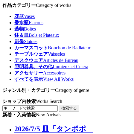
作品カテゴリー
Category of works
花瓶
Vases
香水瓶
Flacons
蓋物
Boites
鉢＆皿
Bols et Plateaux
彫像
Statues
カーマスコット
Bouchon de Radiateur
テーブルウェア
Vaisseles
デスクウェア
Articles de Bureau
照明器具、その他
Lumieres et Cetera
アクセサリー
Accessoires
すべてを表示
View All Works
ジャンル別・カテゴリー
Category of genre
ショップ内検索
Works Search
検索する
新着・入荷情報
New Arrivals
2026/7/5 皿「タンポポ