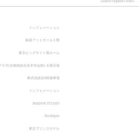
Galerie Orpheé's News
インフォメーション
銀座アートホール１階
東京ビッグサイト南ホール
ラザ(京都府総合見本市会館) 大展示場
東武池袋店8階催事場
インフォメーション
MAISON STUDIO
Nordique
東京プリンスホテル