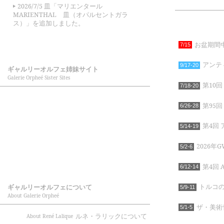
2026/7/5 皿「マリエンタール
MARIENTHAL 皿（オパルセントガラ
ス）」を追加しました。
お盆期間中
7/15
アンティ
9/17-20
ギャルリーオルフェ姉妹サイト
Galerie Orpheé Sister Sites
第10回
7/18-20
第95
6/26-28
第4回
5/14-19
2026
5/2-6
第4回 An
6/12-14
トルコ
ギャルリーオルフェについて
5/9-11
About Galerie Orpheé
ザ・美術骨
5/1-5
ルネ・ラリックについて
About René Lalique