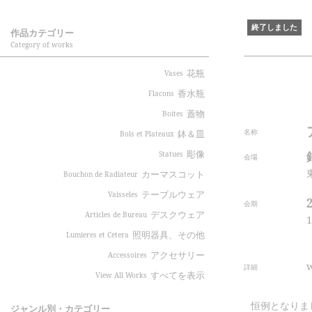
終了しました
作品カテゴリー
Category of works
花瓶
Vases
香水瓶
Flacons
蓋物
Boites
名称
鉢＆皿
Bols et Plateaux
彫像
Statues
会場
カーマスコット
Bouchon de Radiateur
テーブルウェア
Vaisseles
会期
デスクウェア
Articles de Bureau
1
照明器具、その他
Lumieres et Cetera
アクセサリー
Accessoires
詳細
すべてを表示
View All Works
恒例となりま
ジャンル別・カテゴリー