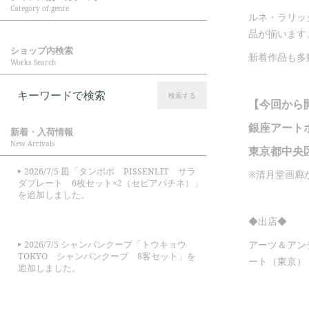
Category of genre
ルネ・ラリッ
品が揃います
ショップ内検索
新着作品も多
Works Search
検索する
【今回から
銀座アート
新着・入荷情報
New Arrivals
東京都中央
2026/7/5 皿「タンポポ PISSENLIT サラ
※清月堂画廊
ダプレート 6枚セット×2（セピアパチネ）」
を追加しました。
◆出店◆
アーツ＆アン
2026/7/5 シャンパンクープ「トウキョウ
TOKYO シャンパンクープ 8客セット」を
ート（東京）
追加しました。