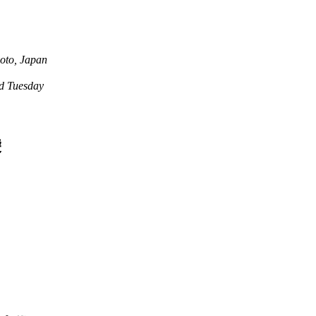
oto, Japan
 Tuesday
袋