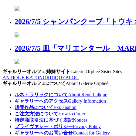
2026/7/5 シャンパンクープ「
2026/7/5 皿「マリエンタール 
ギャルリーオルフェ姉妹サイト
Galerie Orpheé Sister Sites
ANTIQUE KATO
NORDIQUE
BLOG
ギャルリーオルフェについて
About Galerie Orpheé
ルネ・ラリックについて
About René Lalique
ギャラリーへのアクセス
Gallery Information
販売作品について
Explanation
ご注文方法について
How to Order
特定商取引法に基づく表記
Notices
プライヴァシー・ポリシー
Privacy Policy
ギャラリーへのお問い合せ
Contact for Gallery