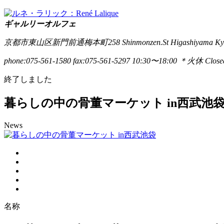
ギャルリーオルフェ
京都市東山区新門前通梅本町258
Shinmonzen.St Higashiyama Ky
phone:075-561-1580
fax:075-561-5297
10:30〜18:00 ＊火休 Closed
終了しました
暮らしの中の骨董マーケット in西武池
News
名称