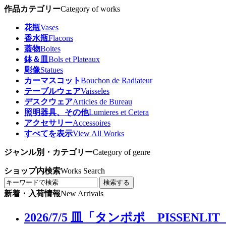
作品カテゴリー
Category of works
花瓶
Vases
香水瓶
Flacons
蓋物
Boites
鉢＆皿
Bols et Plateaux
彫像
Statues
カーマスコット
Bouchon de Radiateur
テーブルウェア
Vaisseles
デスクウェア
Articles de Bureau
照明器具、その他
Lumieres et Cetera
アクセサリー
Accessoires
すべてを表示
View All Works
ジャンル別・カテゴリー
Category of genre
ショップ内検索
Works Search
検索する
新着・入荷情報
New Arrivals
2026/7/5 皿「タンポポ PIS