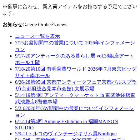
※催事に合わせ、新入荷アイテムをお持ちする予定でござい
ます。
お知らせ
Galerie Orpheé's news
ニュース一覧を表示
7/15
お盆期間中の営業について 2026年
インフォメーシ
ョン
9/17-20
アンティークのある暮らし展 vol.38
銀座アート
ホール１階
7/18-20
第10回 有明骨董ワールド 2026年 7月
東京ビッグ
サイト南ホール
6/26-28
第95回 京都アンティークフェア
京都パルスプラ
ザ(京都府総合見本市会館) 大展示場
5/14-19
第4回 アンティークマーケット in 東武池袋店
東
武池袋店8階催事場
5/2-6
2026年GW期間中の営業について
インフォメーシ
ョン
6/12-14
第4回 Antique Exhibition in 福岡
MAISON
STUDIO
5/9-11
トルコのヴィンテージキリム展
Nordique