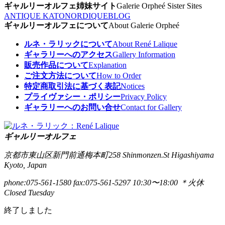
ギャルリーオルフェ姉妹サイト
Galerie Orpheé Sister Sites
ANTIQUE KATO
NORDIQUE
BLOG
ギャルリーオルフェについて
About Galerie Orpheé
ルネ・ラリックについて
About René Lalique
ギャラリーへのアクセス
Gallery Information
販売作品について
Explanation
ご注文方法について
How to Order
特定商取引法に基づく表記
Notices
プライヴァシー・ポリシー
Privacy Policy
ギャラリーへのお問い合せ
Contact for Gallery
ギャルリーオルフェ
京都市東山区新門前通梅本町258
Shinmonzen.St Higashiyama
Kyoto, Japan
phone:075-561-1580
fax:075-561-5297
10:30〜18:00 ＊火休
Closed Tuesday
終了しました