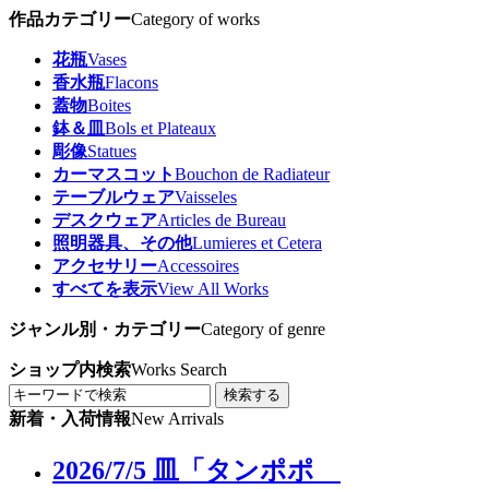
作品カテゴリー
Category of works
花瓶
Vases
香水瓶
Flacons
蓋物
Boites
鉢＆皿
Bols et Plateaux
彫像
Statues
カーマスコット
Bouchon de Radiateur
テーブルウェア
Vaisseles
デスクウェア
Articles de Bureau
照明器具、その他
Lumieres et Cetera
アクセサリー
Accessoires
すべてを表示
View All Works
ジャンル別・カテゴリー
Category of genre
ショップ内検索
Works Search
検索する
新着・入荷情報
New Arrivals
2026/7/5 皿「タンポポ