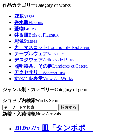
作品カテゴリー
Category of works
花瓶
Vases
香水瓶
Flacons
蓋物
Boites
鉢＆皿
Bols et Plateaux
彫像
Statues
カーマスコット
Bouchon de Radiateur
テーブルウェア
Vaisseles
デスクウェア
Articles de Bureau
照明器具、その他
Lumieres et Cetera
アクセサリー
Accessoires
すべてを表示
View All Works
ジャンル別・カテゴリー
Category of genre
ショップ内検索
Works Search
検索する
新着・入荷情報
New Arrivals
2026/7/5 皿「タンポポ