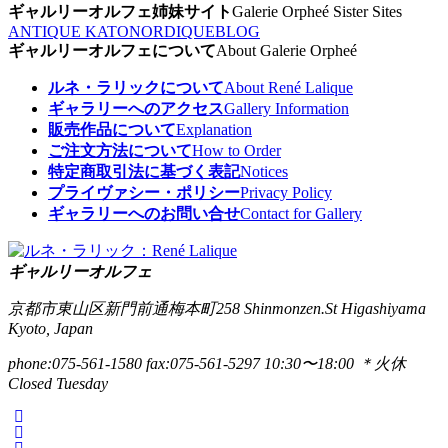
ギャルリーオルフェ姉妹サイト
Galerie Orpheé Sister Sites
ANTIQUE KATO
NORDIQUE
BLOG
ギャルリーオルフェについて
About Galerie Orpheé
ルネ・ラリックについて
About René Lalique
ギャラリーへのアクセス
Gallery Information
販売作品について
Explanation
ご注文方法について
How to Order
特定商取引法に基づく表記
Notices
プライヴァシー・ポリシー
Privacy Policy
ギャラリーへのお問い合せ
Contact for Gallery
ギャルリーオルフェ
京都市東山区新門前通梅本町258
Shinmonzen.St Higashiyama
Kyoto, Japan
phone:075-561-1580
fax:075-561-5297
10:30〜18:00 ＊火休
Closed Tuesday