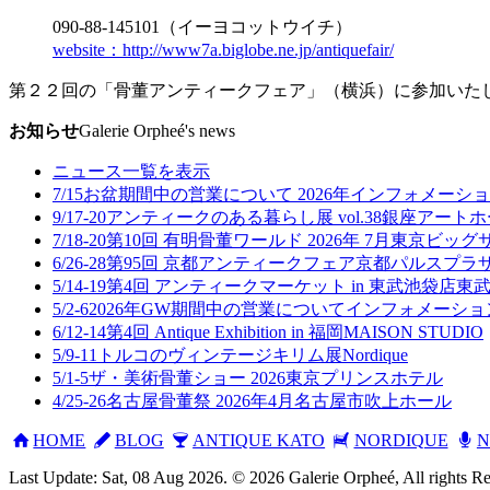
090-88-145101（イーヨコットウイチ）
website：http://www7a.biglobe.ne.jp/antiquefair/
第２２回の「骨董アンティークフェア」（横浜）に参加いた
お知らせ
Galerie Orpheé's news
ニュース一覧を表示
7/15
お盆期間中の営業について 2026年
インフォメーショ
9/17-20
アンティークのある暮らし展 vol.38
銀座アートホ
7/18-20
第10回 有明骨董ワールド 2026年 7月
東京ビッグ
6/26-28
第95回 京都アンティークフェア
京都パルスプラザ
5/14-19
第4回 アンティークマーケット in 東武池袋店
東武
5/2-6
2026年GW期間中の営業について
インフォメーショ
6/12-14
第4回 Antique Exhibition in 福岡
MAISON STUDIO
5/9-11
トルコのヴィンテージキリム展
Nordique
5/1-5
ザ・美術骨董ショー 2026
東京プリンスホテル
4/25-26
名古屋骨董祭 2026年4月
名古屋市吹上ホール
HOME
BLOG
ANTIQUE KATO
NORDIQUE
N
Last Update: Sat, 08 Aug 2026. © 2026 Galerie Orpheé, All rights R