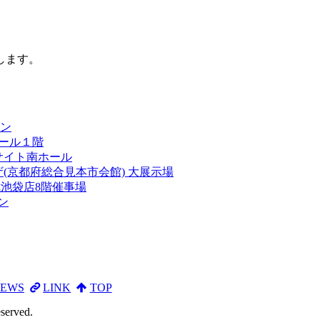
します。
ン
ール１階
サイト南ホール
(京都府総合見本市会館) 大展示場
池袋店8階催事場
ン
EWS
LINK
TOP
eserved.