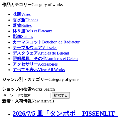
作品カテゴリー
Category of works
花瓶
Vases
香水瓶
Flacons
蓋物
Boites
鉢＆皿
Bols et Plateaux
彫像
Statues
カーマスコット
Bouchon de Radiateur
テーブルウェア
Vaisseles
デスクウェア
Articles de Bureau
照明器具、その他
Lumieres et Cetera
アクセサリー
Accessoires
すべてを表示
View All Works
ジャンル別・カテゴリー
Category of genre
ショップ内検索
Works Search
検索する
新着・入荷情報
New Arrivals
2026/7/5 皿「タンポポ PIS