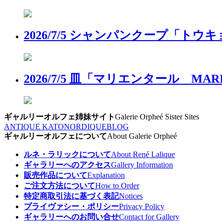
2026/7/5 シャンパンクープ「
2026/7/5 皿「マリエンタール 
ギャルリーオルフェ姉妹サイト
Galerie Orpheé Sister Sites
ANTIQUE KATO
NORDIQUE
BLOG
ギャルリーオルフェについて
About Galerie Orpheé
ルネ・ラリックについて
About René Lalique
ギャラリーへのアクセス
Gallery Information
販売作品について
Explanation
ご注文方法について
How to Order
特定商取引法に基づく表記
Notices
プライヴァシー・ポリシー
Privacy Policy
ギャラリーへのお問い合せ
Contact for Gallery