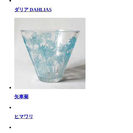
ダリア DAHLIAS
矢車菊
ヒマワリ