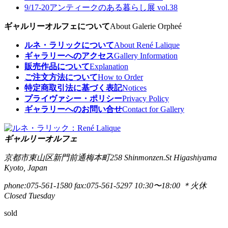
9/17-20
アンティークのある暮らし展 vol.38
ギャルリーオルフェについて
About Galerie Orpheé
ルネ・ラリックについて
About René Lalique
ギャラリーへのアクセス
Gallery Information
販売作品について
Explanation
ご注文方法について
How to Order
特定商取引法に基づく表記
Notices
プライヴァシー・ポリシー
Privacy Policy
ギャラリーへのお問い合せ
Contact for Gallery
ギャルリーオルフェ
京都市東山区新門前通梅本町258
Shinmonzen.St Higashiyama
Kyoto, Japan
phone:075-561-1580
fax:075-561-5297
10:30〜18:00 ＊火休
Closed Tuesday
sold