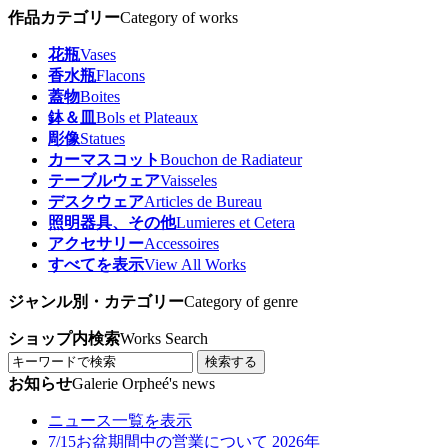
作品カテゴリー
Category of works
花瓶
Vases
香水瓶
Flacons
蓋物
Boites
鉢＆皿
Bols et Plateaux
彫像
Statues
カーマスコット
Bouchon de Radiateur
テーブルウェア
Vaisseles
デスクウェア
Articles de Bureau
照明器具、その他
Lumieres et Cetera
アクセサリー
Accessoires
すべてを表示
View All Works
ジャンル別・カテゴリー
Category of genre
ショップ内検索
Works Search
検索する
お知らせ
Galerie Orpheé's news
ニュース一覧を表示
7/15
お盆期間中の営業について 2026年