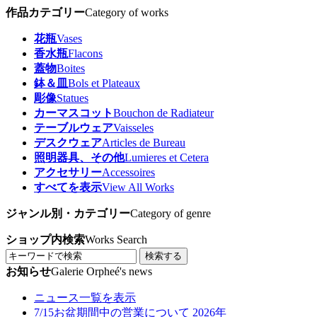
作品カテゴリー
Category of works
花瓶
Vases
香水瓶
Flacons
蓋物
Boites
鉢＆皿
Bols et Plateaux
彫像
Statues
カーマスコット
Bouchon de Radiateur
テーブルウェア
Vaisseles
デスクウェア
Articles de Bureau
照明器具、その他
Lumieres et Cetera
アクセサリー
Accessoires
すべてを表示
View All Works
ジャンル別・カテゴリー
Category of genre
ショップ内検索
Works Search
検索する
お知らせ
Galerie Orpheé's news
ニュース一覧を表示
7/15
お盆期間中の営業について 2026年