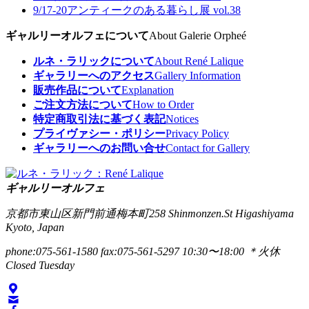
9/17-20
アンティークのある暮らし展 vol.38
ギャルリーオルフェについて
About Galerie Orpheé
ルネ・ラリックについて
About René Lalique
ギャラリーへのアクセス
Gallery Information
販売作品について
Explanation
ご注文方法について
How to Order
特定商取引法に基づく表記
Notices
プライヴァシー・ポリシー
Privacy Policy
ギャラリーへのお問い合せ
Contact for Gallery
ギャルリーオルフェ
京都市東山区新門前通梅本町258
Shinmonzen.St Higashiyama
Kyoto, Japan
phone:075-561-1580
fax:075-561-5297
10:30〜18:00 ＊火休
Closed Tuesday