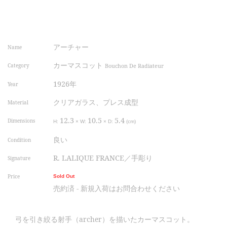
アーチャー
Name
カーマスコット
Category
Bouchon De Radiateur
1926年
Year
クリアガラス、プレス成型
Material
12.3
10.5
5.4
Dimensions
H:
×
W:
×
D:
(cm)
良い
Condition
R. LALIQUE FRANCE／手彫り
Signature
Price
Sold Out
売約済 - 新規入荷はお問合わせください
弓を引き絞る射手（archer）を描いたカーマスコット。