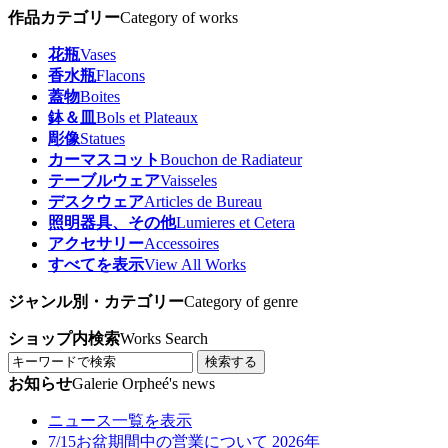
作品カテゴリー
Category of works
花瓶
Vases
香水瓶
Flacons
蓋物
Boites
鉢＆皿
Bols et Plateaux
彫像
Statues
カーマスコット
Bouchon de Radiateur
テーブルウェア
Vaisseles
デスクウェア
Articles de Bureau
照明器具、その他
Lumieres et Cetera
アクセサリー
Accessoires
すべてを表示
View All Works
ジャンル別・カテゴリー
Category of genre
ショップ内検索
Works Search
検索する
お知らせ
Galerie Orpheé's news
ニュース一覧を表示
7/15
お盆期間中の営業について 2026年