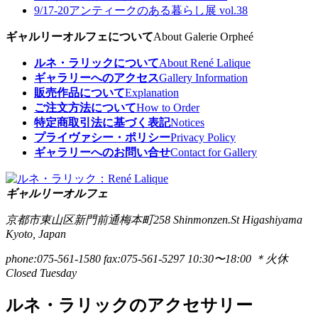
9/17-20
アンティークのある暮らし展 vol.38
ギャルリーオルフェについて
About Galerie Orpheé
ルネ・ラリックについて
About René Lalique
ギャラリーへのアクセス
Gallery Information
販売作品について
Explanation
ご注文方法について
How to Order
特定商取引法に基づく表記
Notices
プライヴァシー・ポリシー
Privacy Policy
ギャラリーへのお問い合せ
Contact for Gallery
ギャルリーオルフェ
京都市東山区新門前通梅本町258
Shinmonzen.St Higashiyama
Kyoto, Japan
phone:075-561-1580
fax:075-561-5297
10:30〜18:00 ＊火休
Closed Tuesday
ルネ・ラリックのアクセサリー