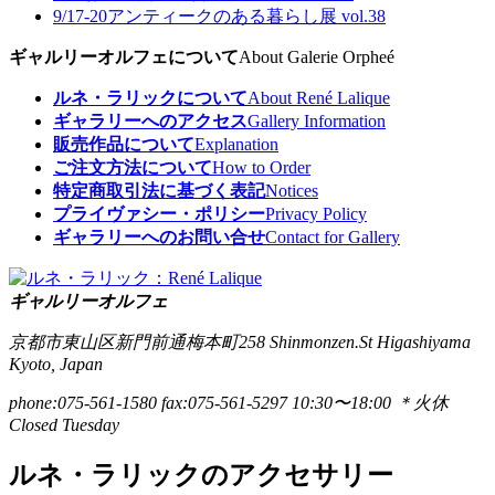
9/17-20
アンティークのある暮らし展 vol.38
ギャルリーオルフェについて
About Galerie Orpheé
ルネ・ラリックについて
About René Lalique
ギャラリーへのアクセス
Gallery Information
販売作品について
Explanation
ご注文方法について
How to Order
特定商取引法に基づく表記
Notices
プライヴァシー・ポリシー
Privacy Policy
ギャラリーへのお問い合せ
Contact for Gallery
ギャルリーオルフェ
京都市東山区新門前通梅本町258
Shinmonzen.St Higashiyama
Kyoto, Japan
phone:075-561-1580
fax:075-561-5297
10:30〜18:00 ＊火休
Closed Tuesday
ルネ・ラリックのアクセサリー