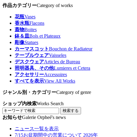
作品カテゴリー
Category of works
花瓶
Vases
香水瓶
Flacons
蓋物
Boites
鉢＆皿
Bols et Plateaux
彫像
Statues
カーマスコット
Bouchon de Radiateur
テーブルウェア
Vaisseles
デスクウェア
Articles de Bureau
照明器具、その他
Lumieres et Cetera
アクセサリー
Accessoires
すべてを表示
View All Works
ジャンル別・カテゴリー
Category of genre
ショップ内検索
Works Search
検索する
お知らせ
Galerie Orpheé's news
ニュース一覧を表示
7/15
お盆期間中の営業について 2026年