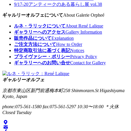
9/17-20
アンティークのある暮らし展 vol.38
ギャルリーオルフェについて
About Galerie Orpheé
ルネ・ラリックについて
About René Lalique
ギャラリーへのアクセス
Gallery Information
販売作品について
Explanation
ご注文方法について
How to Order
特定商取引法に基づく表記
Notices
プライヴァシー・ポリシー
Privacy Policy
ギャラリーへのお問い合せ
Contact for Gallery
ギャルリーオルフェ
京都市東山区新門前通梅本町258
Shinmonzen.St Higashiyama
Kyoto, Japan
phone:075-561-1580
fax:075-561-5297
10:30〜18:00 ＊火休
Closed Tuesday