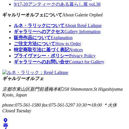
9/17-20
アンティークのある暮らし展 vol.38
ギャルリーオルフェについて
About Galerie Orpheé
ルネ・ラリックについて
About René Lalique
ギャラリーへのアクセス
Gallery Information
販売作品について
Explanation
ご注文方法について
How to Order
特定商取引法に基づく表記
Notices
プライヴァシー・ポリシー
Privacy Policy
ギャラリーへのお問い合せ
Contact for Gallery
ギャルリーオルフェ
京都市東山区新門前通梅本町258
Shinmonzen.St Higashiyama
Kyoto, Japan
phone:075-561-1580
fax:075-561-5297
10:30〜18:00 ＊火休
Closed Tuesday