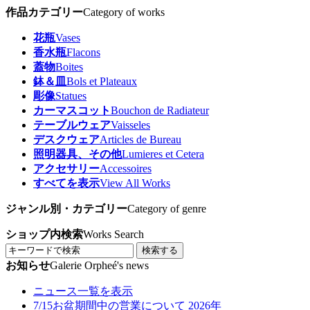
作品カテゴリー
Category of works
花瓶
Vases
香水瓶
Flacons
蓋物
Boites
鉢＆皿
Bols et Plateaux
彫像
Statues
カーマスコット
Bouchon de Radiateur
テーブルウェア
Vaisseles
デスクウェア
Articles de Bureau
照明器具、その他
Lumieres et Cetera
アクセサリー
Accessoires
すべてを表示
View All Works
ジャンル別・カテゴリー
Category of genre
ショップ内検索
Works Search
検索する
お知らせ
Galerie Orpheé's news
ニュース一覧を表示
7/15
お盆期間中の営業について 2026年