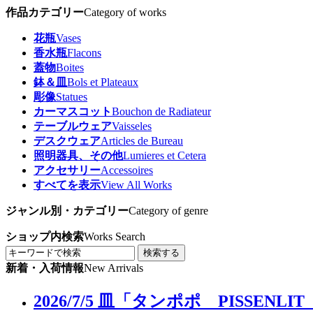
作品カテゴリー
Category of works
花瓶
Vases
香水瓶
Flacons
蓋物
Boites
鉢＆皿
Bols et Plateaux
彫像
Statues
カーマスコット
Bouchon de Radiateur
テーブルウェア
Vaisseles
デスクウェア
Articles de Bureau
照明器具、その他
Lumieres et Cetera
アクセサリー
Accessoires
すべてを表示
View All Works
ジャンル別・カテゴリー
Category of genre
ショップ内検索
Works Search
検索する
新着・入荷情報
New Arrivals
2026/7/5 皿「タンポポ PIS