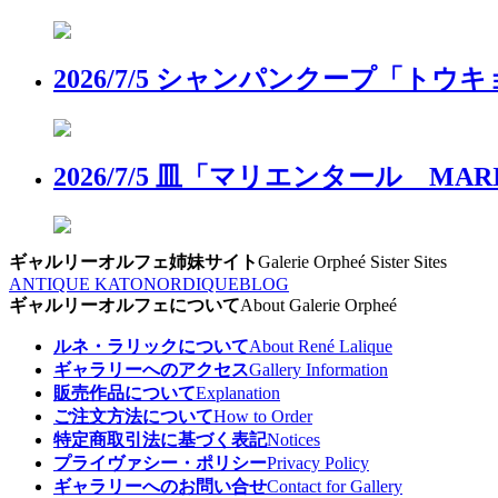
2026/7/5 シャンパンクープ「
2026/7/5 皿「マリエンタール 
ギャルリーオルフェ姉妹サイト
Galerie Orpheé Sister Sites
ANTIQUE KATO
NORDIQUE
BLOG
ギャルリーオルフェについて
About Galerie Orpheé
ルネ・ラリックについて
About René Lalique
ギャラリーへのアクセス
Gallery Information
販売作品について
Explanation
ご注文方法について
How to Order
特定商取引法に基づく表記
Notices
プライヴァシー・ポリシー
Privacy Policy
ギャラリーへのお問い合せ
Contact for Gallery