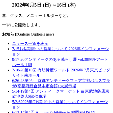
2022年6月5日 (日) ～16日 (木)
器、グラス、メニューホルダーなど。
一挙に公開致します。
お知らせ
Galerie Orpheé's news
ニュース一覧を表示
7/15
お盆期間中の営業について 2026年
インフォメーシ
ョン
9/17-20
アンティークのある暮らし展 vol.38
銀座アート
ホール１階
7/18-20
第10回 有明骨董ワールド 2026年 7月
東京ビッグ
サイト南ホール
6/26-28
第95回 京都アンティークフェア
京都パルスプラ
ザ(京都府総合見本市会館) 大展示場
5/14-19
第4回 アンティークマーケット in 東武池袋店
東
武池袋店8階催事場
5/2-6
2026年GW期間中の営業について
インフォメーシ
ョン
6/12-14
第4回 Antique Exhibition in 福岡
MAISON