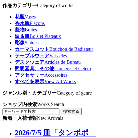
作品カテゴリー
Category of works
花瓶
Vases
香水瓶
Flacons
蓋物
Boites
鉢＆皿
Bols et Plateaux
彫像
Statues
カーマスコット
Bouchon de Radiateur
テーブルウェア
Vaisseles
デスクウェア
Articles de Bureau
照明器具、その他
Lumieres et Cetera
アクセサリー
Accessoires
すべてを表示
View All Works
ジャンル別・カテゴリー
Category of genre
ショップ内検索
Works Search
検索する
新着・入荷情報
New Arrivals
2026/7/5 皿「タンポポ