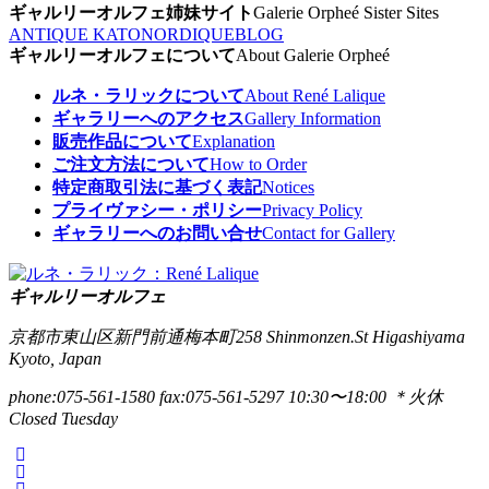
ギャルリーオルフェ姉妹サイト
Galerie Orpheé Sister Sites
ANTIQUE KATO
NORDIQUE
BLOG
ギャルリーオルフェについて
About Galerie Orpheé
ルネ・ラリックについて
About René Lalique
ギャラリーへのアクセス
Gallery Information
販売作品について
Explanation
ご注文方法について
How to Order
特定商取引法に基づく表記
Notices
プライヴァシー・ポリシー
Privacy Policy
ギャラリーへのお問い合せ
Contact for Gallery
ギャルリーオルフェ
京都市東山区新門前通梅本町258
Shinmonzen.St Higashiyama
Kyoto, Japan
phone:075-561-1580
fax:075-561-5297
10:30〜18:00 ＊火休
Closed Tuesday