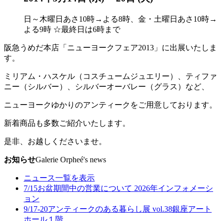
日～木曜日あさ10時→よる8時、金・土曜日あさ10時→
よる9時 ☆最終日は6時まで
阪急うめだ本店「ニューヨークフェア2013」に出展いたしま
す。
ミリアム・ハスケル（コスチュームジュエリー）、ティファ
ニー（シルバー）、シルバーオーバレー（グラス）など、
ニューヨークゆかりのアンティークをご用意しております。
新着商品も多数ご紹介いたします。
是非、お越しくださいませ。
お知らせ
Galerie Orpheé's news
ニュース一覧を表示
7/15
お盆期間中の営業について 2026年
インフォメーシ
ョン
9/17-20
アンティークのある暮らし展 vol.38
銀座アート
ホール１階