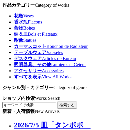
作品カテゴリー
Category of works
花瓶
Vases
香水瓶
Flacons
蓋物
Boites
鉢＆皿
Bols et Plateaux
彫像
Statues
カーマスコット
Bouchon de Radiateur
テーブルウェア
Vaisseles
デスクウェア
Articles de Bureau
照明器具、その他
Lumieres et Cetera
アクセサリー
Accessoires
すべてを表示
View All Works
ジャンル別・カテゴリー
Category of genre
ショップ内検索
Works Search
検索する
新着・入荷情報
New Arrivals
2026/7/5 皿「タンポポ