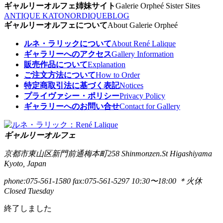
ギャルリーオルフェ姉妹サイト
Galerie Orpheé Sister Sites
ANTIQUE KATO
NORDIQUE
BLOG
ギャルリーオルフェについて
About Galerie Orpheé
ルネ・ラリックについて
About René Lalique
ギャラリーへのアクセス
Gallery Information
販売作品について
Explanation
ご注文方法について
How to Order
特定商取引法に基づく表記
Notices
プライヴァシー・ポリシー
Privacy Policy
ギャラリーへのお問い合せ
Contact for Gallery
ギャルリーオルフェ
京都市東山区新門前通梅本町258
Shinmonzen.St Higashiyama
Kyoto, Japan
phone:075-561-1580
fax:075-561-5297
10:30〜18:00 ＊火休
Closed Tuesday
終了しました