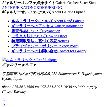
ギャルリーオルフェ姉妹サイト
Galerie Orpheé Sister Sites
ANTIQUE KATO
NORDIQUE
BLOG
ギャルリーオルフェについて
About Galerie Orpheé
ルネ・ラリックについて
About René Lalique
ギャラリーへのアクセス
Gallery Information
販売作品について
Explanation
ご注文方法について
How to Order
特定商取引法に基づく表記
Notices
プライヴァシー・ポリシー
Privacy Policy
ギャラリーへのお問い合せ
Contact for Gallery
ギャルリーオルフェ
京都市東山区新門前通梅本町258
Shinmonzen.St Higashiyama
Kyoto, Japan
phone:075-561-1580
fax:075-561-5297
10:30〜18:00 ＊火休
Closed Tuesday