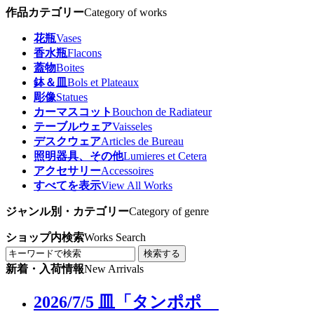
作品カテゴリー
Category of works
花瓶
Vases
香水瓶
Flacons
蓋物
Boites
鉢＆皿
Bols et Plateaux
彫像
Statues
カーマスコット
Bouchon de Radiateur
テーブルウェア
Vaisseles
デスクウェア
Articles de Bureau
照明器具、その他
Lumieres et Cetera
アクセサリー
Accessoires
すべてを表示
View All Works
ジャンル別・カテゴリー
Category of genre
ショップ内検索
Works Search
検索する
新着・入荷情報
New Arrivals
2026/7/5 皿「タンポポ