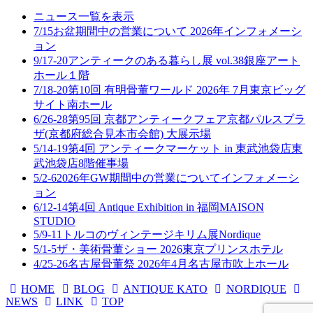
ニュース一覧を表示
7/15
お盆期間中の営業について 2026年
インフォメーシ
ョン
9/17-20
アンティークのある暮らし展 vol.38
銀座アート
ホール１階
7/18-20
第10回 有明骨董ワールド 2026年 7月
東京ビッグ
サイト南ホール
6/26-28
第95回 京都アンティークフェア
京都パルスプラ
ザ(京都府総合見本市会館) 大展示場
5/14-19
第4回 アンティークマーケット in 東武池袋店
東
武池袋店8階催事場
5/2-6
2026年GW期間中の営業について
インフォメーシ
ョン
6/12-14
第4回 Antique Exhibition in 福岡
MAISON
STUDIO
5/9-11
トルコのヴィンテージキリム展
Nordique
5/1-5
ザ・美術骨董ショー 2026
東京プリンスホテル
4/25-26
名古屋骨董祭 2026年4月
名古屋市吹上ホール
HOME
BLOG
ANTIQUE KATO
NORDIQUE
NEWS
LINK
TOP