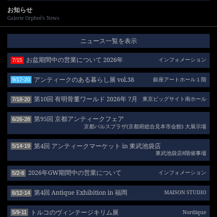
お知らせ
Galerie Orpheé's News
ニュース一覧を表示
お盆期間中の営業について 2026年
インフォメーション
7/15
アンティークのある暮らし展 vol.38
銀座アートホール１階
9/17-20
第10回 有明骨董ワールド 2026年 7月
東京ビッグサイト南ホール
7/18-20
第95回 京都アンティークフェア
6/26-28
京都パルスプラザ(京都府総合見本市会館) 大展示場
第4回 アンティークマーケット in 東武池袋店
5/14-19
東武池袋店8階催事場
2026年GW期間中の営業について
インフォメーション
5/2-6
第4回 Antique Exhibition in 福岡
MAISON STUDIO
6/12-14
トルコのヴィンテージキリム展
Nordique
5/9-11