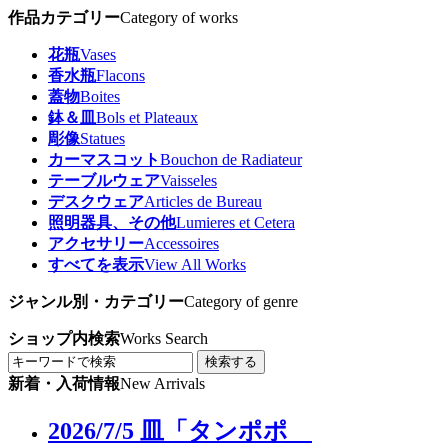
作品カテゴリー
Category of works
花瓶
Vases
香水瓶
Flacons
蓋物
Boites
鉢＆皿
Bols et Plateaux
彫像
Statues
カーマスコット
Bouchon de Radiateur
テーブルウェア
Vaisseles
デスクウェア
Articles de Bureau
照明器具、その他
Lumieres et Cetera
アクセサリー
Accessoires
すべてを表示
View All Works
ジャンル別・カテゴリー
Category of genre
ショップ内検索
Works Search
検索する
新着・入荷情報
New Arrivals
2026/7/5 皿「タンポポ