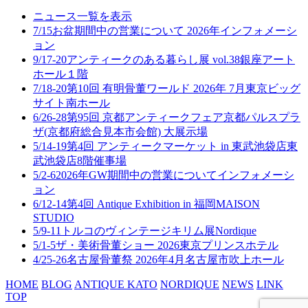
ニュース一覧を表示
7/15
お盆期間中の営業について 2026年
インフォメーシ
ョン
9/17-20
アンティークのある暮らし展 vol.38
銀座アート
ホール１階
7/18-20
第10回 有明骨董ワールド 2026年 7月
東京ビッグ
サイト南ホール
6/26-28
第95回 京都アンティークフェア
京都パルスプラ
ザ(京都府総合見本市会館) 大展示場
5/14-19
第4回 アンティークマーケット in 東武池袋店
東
武池袋店8階催事場
5/2-6
2026年GW期間中の営業について
インフォメーシ
ョン
6/12-14
第4回 Antique Exhibition in 福岡
MAISON
STUDIO
5/9-11
トルコのヴィンテージキリム展
Nordique
5/1-5
ザ・美術骨董ショー 2026
東京プリンスホテル
4/25-26
名古屋骨董祭 2026年4月
名古屋市吹上ホール
HOME
BLOG
ANTIQUE KATO
NORDIQUE
NEWS
LINK
TOP