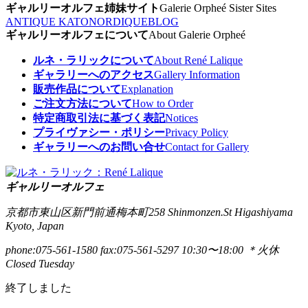
ギャルリーオルフェ姉妹サイト
Galerie Orpheé Sister Sites
ANTIQUE KATO
NORDIQUE
BLOG
ギャルリーオルフェについて
About Galerie Orpheé
ルネ・ラリックについて
About René Lalique
ギャラリーへのアクセス
Gallery Information
販売作品について
Explanation
ご注文方法について
How to Order
特定商取引法に基づく表記
Notices
プライヴァシー・ポリシー
Privacy Policy
ギャラリーへのお問い合せ
Contact for Gallery
ギャルリーオルフェ
京都市東山区新門前通梅本町258
Shinmonzen.St Higashiyama
Kyoto, Japan
phone:075-561-1580
fax:075-561-5297
10:30〜18:00 ＊火休
Closed Tuesday
終了しました