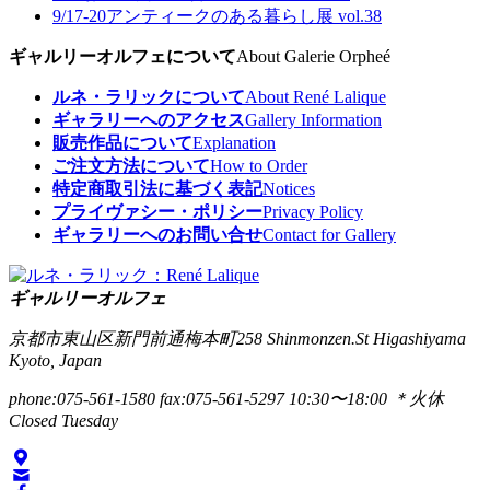
9/17-20
アンティークのある暮らし展 vol.38
ギャルリーオルフェについて
About Galerie Orpheé
ルネ・ラリックについて
About René Lalique
ギャラリーへのアクセス
Gallery Information
販売作品について
Explanation
ご注文方法について
How to Order
特定商取引法に基づく表記
Notices
プライヴァシー・ポリシー
Privacy Policy
ギャラリーへのお問い合せ
Contact for Gallery
ギャルリーオルフェ
京都市東山区新門前通梅本町258
Shinmonzen.St Higashiyama
Kyoto, Japan
phone:075-561-1580
fax:075-561-5297
10:30〜18:00 ＊火休
Closed Tuesday