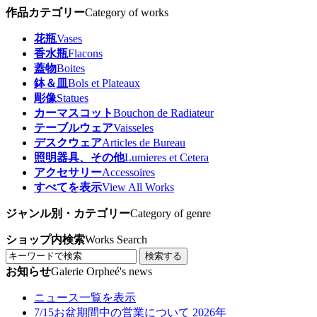
作品カテゴリー
Category of works
花瓶
Vases
香水瓶
Flacons
蓋物
Boites
鉢＆皿
Bols et Plateaux
彫像
Statues
カーマスコット
Bouchon de Radiateur
テーブルウェア
Vaisseles
デスクウェア
Articles de Bureau
照明器具、その他
Lumieres et Cetera
アクセサリー
Accessoires
すべてを表示
View All Works
ジャンル別・カテゴリー
Category of genre
ショップ内検索
Works Search
検索する
お知らせ
Galerie Orpheé's news
ニュース一覧を表示
7/15
お盆期間中の営業について 2026年