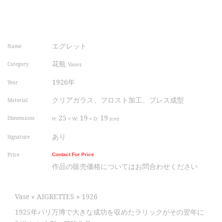
エグレット
Name
花瓶
Category
Vases
1926年
Year
クリアガラス、フロスト加工、プレス成型
Material
25
19
19
Dimensions
H:
×
W:
×
D:
(cm)
あり
Signature
Price
Contact For Price
作品の販売価格についてはお問合わせください
Vase « AIGRETTES » 1926
1925年パリ万博で大きな成功を収めたラリックがその翌年に