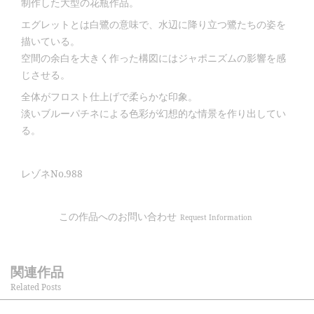
制作した大型の花瓶作品。
エグレットとは白鷺の意味で、水辺に降り立つ鷺たちの姿を
描いている。
空間の余白を大きく作った構図にはジャポニズムの影響を感
じさせる。
全体がフロスト仕上げで柔らかな印象。
淡いブルーパチネによる色彩が幻想的な情景を作り出してい
る。
レゾネNo.988
この作品へのお問い合わせ
Request Information
関連作品
Related Posts