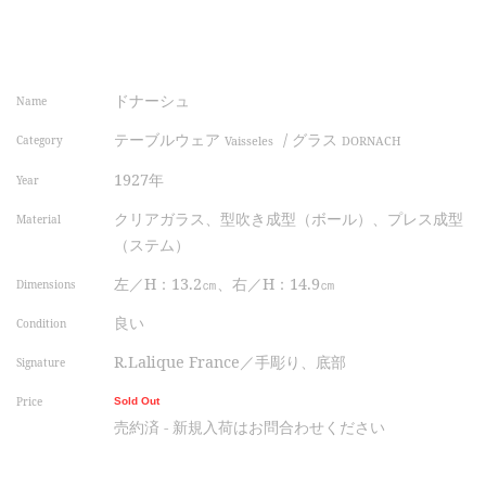
ドナーシュ
Name
テーブルウェア
/
グラス
Category
Vaisseles
DORNACH
1927年
Year
クリアガラス、型吹き成型（ボール）、プレス成型
Material
（ステム）
左／H：13.2㎝、右／H：14.9㎝
Dimensions
良い
Condition
R.Lalique France／手彫り、底部
Signature
Price
Sold Out
売約済 - 新規入荷はお問合わせください