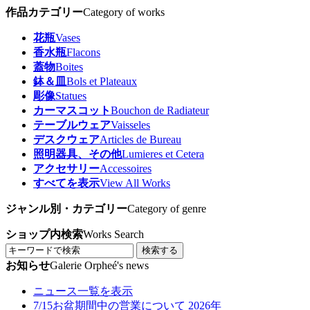
作品カテゴリー
Category of works
花瓶
Vases
香水瓶
Flacons
蓋物
Boites
鉢＆皿
Bols et Plateaux
彫像
Statues
カーマスコット
Bouchon de Radiateur
テーブルウェア
Vaisseles
デスクウェア
Articles de Bureau
照明器具、その他
Lumieres et Cetera
アクセサリー
Accessoires
すべてを表示
View All Works
ジャンル別・カテゴリー
Category of genre
ショップ内検索
Works Search
検索する
お知らせ
Galerie Orpheé's news
ニュース一覧を表示
7/15
お盆期間中の営業について 2026年