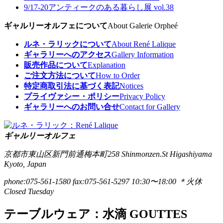
9/17-20
アンティークのある暮らし展 vol.38
ギャルリーオルフェについて
About Galerie Orpheé
ルネ・ラリックについて
About René Lalique
ギャラリーへのアクセス
Gallery Information
販売作品について
Explanation
ご注文方法について
How to Order
特定商取引法に基づく表記
Notices
プライヴァシー・ポリシー
Privacy Policy
ギャラリーへのお問い合せ
Contact for Gallery
ギャルリーオルフェ
京都市東山区新門前通梅本町258
Shinmonzen.St Higashiyama
Kyoto, Japan
phone:075-561-1580
fax:075-561-5297
10:30〜18:00 ＊火休
Closed Tuesday
テーブルウェア：水滴 GOUTTES