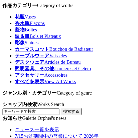
作品カテゴリー
Category of works
花瓶
Vases
香水瓶
Flacons
蓋物
Boites
鉢＆皿
Bols et Plateaux
彫像
Statues
カーマスコット
Bouchon de Radiateur
テーブルウェア
Vaisseles
デスクウェア
Articles de Bureau
照明器具、その他
Lumieres et Cetera
アクセサリー
Accessoires
すべてを表示
View All Works
ジャンル別・カテゴリー
Category of genre
ショップ内検索
Works Search
検索する
お知らせ
Galerie Orpheé's news
ニュース一覧を表示
7/15
お盆期間中の営業について 2026年