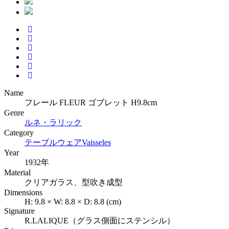
Name
フレール FLEUR ゴブレット H9.8cm
Genre
ルネ・ラリック
Category
テーブルウェア
Vaisseles
Year
1932年
Material
クリアガラス、型吹き成型
Dimensions
H:
9.8
×
W:
8.8
×
D:
8.8
(cm)
Signature
R.LALIQUE（グラス側面にステンシル）