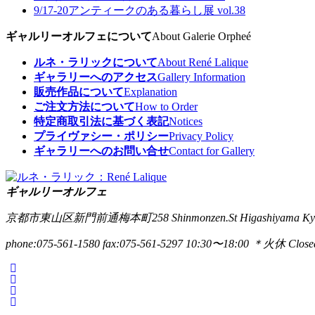
9/17-20
アンティークのある暮らし展 vol.38
ギャルリーオルフェについて
About Galerie Orpheé
ルネ・ラリックについて
About René Lalique
ギャラリーへのアクセス
Gallery Information
販売作品について
Explanation
ご注文方法について
How to Order
特定商取引法に基づく表記
Notices
プライヴァシー・ポリシー
Privacy Policy
ギャラリーへのお問い合せ
Contact for Gallery
ギャルリーオルフェ
京都市東山区新門前通梅本町258
Shinmonzen.St Higashiyama Ky
phone:075-561-1580
fax:075-561-5297
10:30〜18:00 ＊火休 Closed