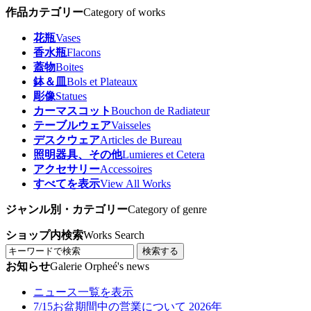
作品カテゴリー
Category of works
花瓶
Vases
香水瓶
Flacons
蓋物
Boites
鉢＆皿
Bols et Plateaux
彫像
Statues
カーマスコット
Bouchon de Radiateur
テーブルウェア
Vaisseles
デスクウェア
Articles de Bureau
照明器具、その他
Lumieres et Cetera
アクセサリー
Accessoires
すべてを表示
View All Works
ジャンル別・カテゴリー
Category of genre
ショップ内検索
Works Search
検索する
お知らせ
Galerie Orpheé's news
ニュース一覧を表示
7/15
お盆期間中の営業について 2026年