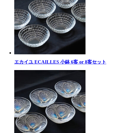
エカイユ ECAILLES 小鉢 6客 or 8客セット