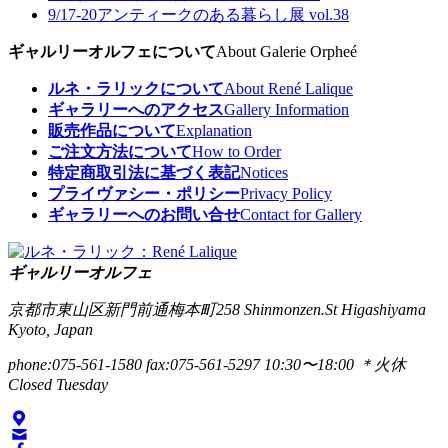
9/17-20
アンティークのある暮らし展 vol.38
ギャルリーオルフェについて
About Galerie Orpheé
ルネ・ラリックについて
About René Lalique
ギャラリーへのアクセス
Gallery Information
販売作品について
Explanation
ご注文方法について
How to Order
特定商取引法に基づく表記
Notices
プライヴァシー・ポリシー
Privacy Policy
ギャラリーへのお問い合せ
Contact for Gallery
ギャルリーオルフェ
京都市東山区新門前通梅本町258
Shinmonzen.St Higashiyama
Kyoto, Japan
phone:075-561-1580
fax:075-561-5297
10:30〜18:00 ＊火休
Closed Tuesday