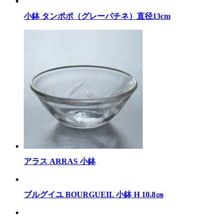
小鉢 タンポポ（グレーパチネ）直径13cm
アラス ARRAS 小鉢
ブルグイユ BOURGUEIL 小鉢 H 10.8㎝