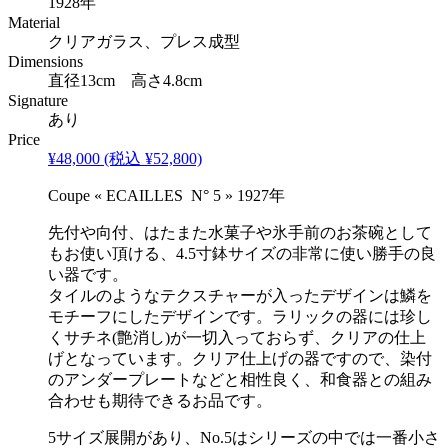
1928年
Material
クリアガラス、プレス成型
Dimensions
直径13cm 高さ4.8cm
Signature
あり
Price
¥48,000
(税込 ¥52,800)
Coupe « ECAILLES N° 5 » 1927年
先付や向付、はたまた水菓子や氷手前のお茶碗として
もお使い頂ける、4.5寸鉢サイズの非常に使い勝手の良
い器です。
タイルのようなテクスチャーが入ったデザインは鱗を
モチーフにしたデザインです。ラリックの器には珍し
くサチネ(艶消し)が一切入っておらず、クリアの仕上
げとなっています。クリア仕上げの器ですので、染付
のアンダープレートなどと相性良く、和食器との組み
合わせも期待できるお品です。
5サイズ展開があり、No.5はシリーズの中では一番小さ