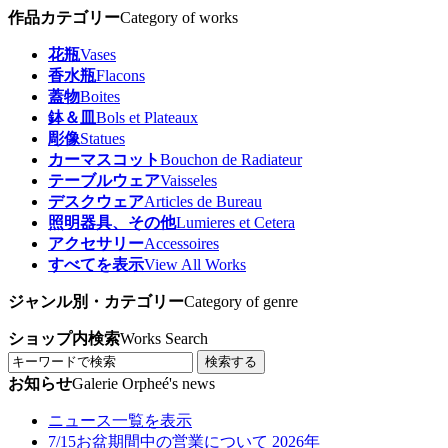
作品カテゴリー
Category of works
花瓶
Vases
香水瓶
Flacons
蓋物
Boites
鉢＆皿
Bols et Plateaux
彫像
Statues
カーマスコット
Bouchon de Radiateur
テーブルウェア
Vaisseles
デスクウェア
Articles de Bureau
照明器具、その他
Lumieres et Cetera
アクセサリー
Accessoires
すべてを表示
View All Works
ジャンル別・カテゴリー
Category of genre
ショップ内検索
Works Search
検索する
お知らせ
Galerie Orpheé's news
ニュース一覧を表示
7/15
お盆期間中の営業について 2026年