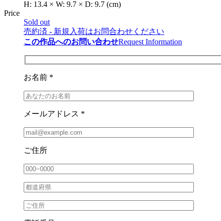
H:
13.4
×
W:
9.7
×
D:
9.7
(cm)
Price
Sold out
売約済 - 新規入荷はお問合わせください
この作品へのお問い合わせ
Request Information
お名前 *
メールアドレス *
ご住所