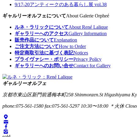
9/17-20
アンティークのある暮らし展 vol.38
ギャルリーオルフェについて
About Galerie Orpheé
ルネ・ラリックについて
About René Lalique
ギャラリーへのアクセス
Gallery Information
販売作品について
Explanation
ご注文方法について
How to Order
特定商取引法に基づく表記
Notices
プライヴァシー・ポリシー
Privacy Policy
ギャラリーへのお問い合せ
Contact for Gallery
ギャルリーオルフェ
京都市東山区新門前通梅本町258
Shinmonzen.St Higashiyama Ky
phone:075-561-1580
fax:075-561-5297
10:30〜18:00 ＊火休 Closed
sold