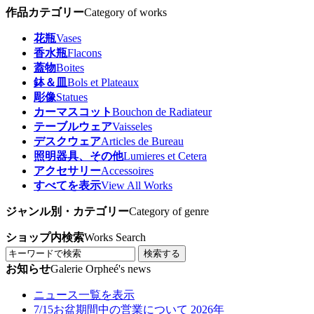
作品カテゴリー
Category of works
花瓶
Vases
香水瓶
Flacons
蓋物
Boites
鉢＆皿
Bols et Plateaux
彫像
Statues
カーマスコット
Bouchon de Radiateur
テーブルウェア
Vaisseles
デスクウェア
Articles de Bureau
照明器具、その他
Lumieres et Cetera
アクセサリー
Accessoires
すべてを表示
View All Works
ジャンル別・カテゴリー
Category of genre
ショップ内検索
Works Search
検索する
お知らせ
Galerie Orpheé's news
ニュース一覧を表示
7/15
お盆期間中の営業について 2026年