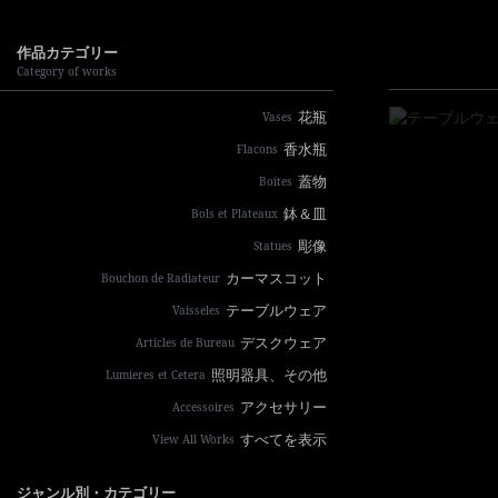
作品カテゴリー
Category of works
花瓶
Vases
香水瓶
Flacons
蓋物
Boites
鉢＆皿
Bols et Plateaux
彫像
Statues
カーマスコット
Bouchon de Radiateur
テーブルウェア
Vaisseles
デスクウェア
Articles de Bureau
照明器具、その他
Lumieres et Cetera
アクセサリー
Accessoires
すべてを表示
View All Works
ジャンル別・カテゴリー