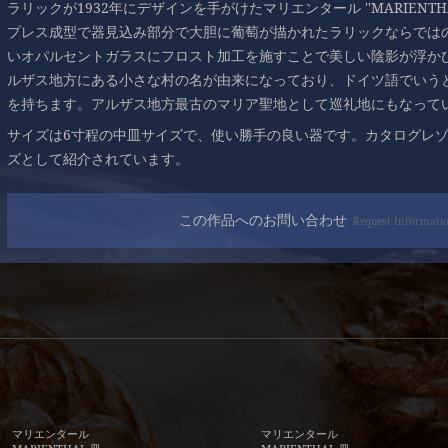
ラリックが1932年にデザインを手がけたマリエンタール ''MARIENT
プレス成型で器見込み部分で大胆に葡萄が描かれたラリックならでは
いオパルセントガラスにフロスト加工を施すことで美しい陰影が浮か
ルザス地方にある小さな村の名が由来になっており、ドイツ語でいう
を持ちます。アルザス地方最古のマリア聖地として巡礼地にもなって
サイズは6寸程の中皿サイズで、使い勝手の良い器です。カタログレ
ズとして紹介されています。
この作品へのお問い合わせ
Request Informati
マリエンタール
マリエンタール