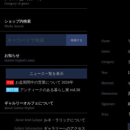
Category of genre
ショップ内検索
Works Search
検索する
Name
Genre
お知らせ
Galerie Orpheé's news
Category
Year
ニュース一覧を表示
お盆期間中の営業について 2026年
7/15
Material
アンティークのある暮らし展 vol.38
9/17-20
Dimensions
ギャルリーオルフェについて
Signature
About Galerie Orpheé
Price
ルネ・ラリックについて
About René Lalique
ギャラリーへのアクセス
Gallery Information