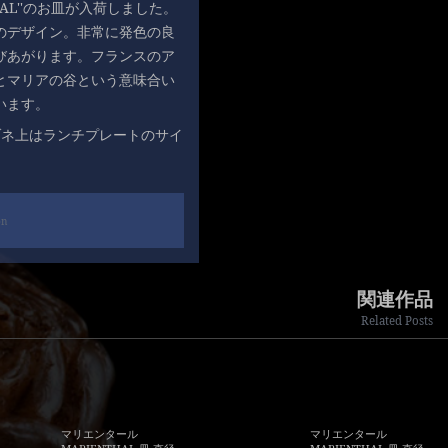
HAL''のお皿が入荷しました。
のデザイン。非常に発色の良
びあがります。フランスのア
とマリアの谷という意味合い
います。
ゾネ上はランチプレートのサイ
on
関連作品
Related Posts
マリエンタール
マリエンタール