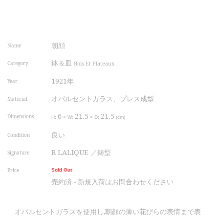
朝顔
Name
鉢＆皿
Category
Bols Et Plateaux
1921年
Year
オパルセントガラス、プレス成型
Material
6
21.5
21.5
Dimensions
H:
×
W:
×
D:
(cm)
良い
Condition
R LALIQUE ／鋳型
Signature
Price
Sold Out
売約済 - 新規入荷はお問合わせください
オパルセントガラスを使用し,朝顔の薄い花びらの表情まで表