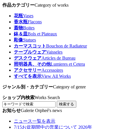
作品カテゴリー
Category of works
花瓶
Vases
香水瓶
Flacons
蓋物
Boites
鉢＆皿
Bols et Plateaux
彫像
Statues
カーマスコット
Bouchon de Radiateur
テーブルウェア
Vaisseles
デスクウェア
Articles de Bureau
照明器具、その他
Lumieres et Cetera
アクセサリー
Accessoires
すべてを表示
View All Works
ジャンル別・カテゴリー
Category of genre
ショップ内検索
Works Search
検索する
お知らせ
Galerie Orpheé's news
ニュース一覧を表示
7/15
お盆期間中の営業について 2026年