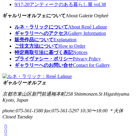
9/17-20
アンティークのある暮らし展 vol.38
ギャルリーオルフェについて
About Galerie Orpheé
ルネ・ラリックについて
About René Lalique
ギャラリーへのアクセス
Gallery Information
販売作品について
Explanation
ご注文方法について
How to Order
特定商取引法に基づく表記
Notices
プライヴァシー・ポリシー
Privacy Policy
ギャラリーへのお問い合せ
Contact for Gallery
ギャルリーオルフェ
京都市東山区新門前通梅本町258
Shinmonzen.St Higashiyama
Kyoto, Japan
phone:075-561-1580
fax:075-561-5297
10:30〜18:00 ＊火休
Closed Tuesday