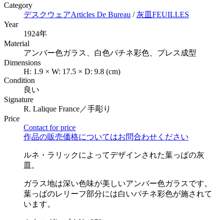
Category
デスクウェア
Articles De Bureau
/
灰皿
FEUILLES
Year
1924年
Material
アンバー色ガラス、白色パチネ彩色、プレス成型
Dimensions
H:
1.9
×
W:
17.5
×
D:
9.8
(cm)
Condition
良い
Signature
R. Lalique France／手彫り
Price
Contact for price
作品の販売価格についてはお問合わせください
ルネ・ラリックによってデザインされた葉っぱの灰
皿。
ガラス地は深い色味が美しいアンバー色ガラスです。
葉っぱのレリーフ部分には白いパチネ彩色が施されて
います。