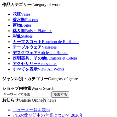
作品カテゴリー
Category of works
花瓶
Vases
香水瓶
Flacons
蓋物
Boites
鉢＆皿
Bols et Plateaux
彫像
Statues
カーマスコット
Bouchon de Radiateur
テーブルウェア
Vaisseles
デスクウェア
Articles de Bureau
照明器具、その他
Lumieres et Cetera
アクセサリー
Accessoires
すべてを表示
View All Works
ジャンル別・カテゴリー
Category of genre
ショップ内検索
Works Search
検索する
お知らせ
Galerie Orpheé's news
ニュース一覧を表示
7/15
お盆期間中の営業について 2026年