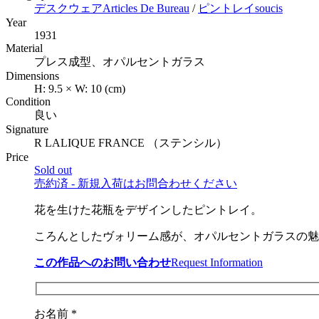
デスクウェア
Articles De Bureau
/
ピントレイ
soucis
Year
1931
Material
プレス成型、オパルセントガラス
Dimensions
H:
9.5
×
W:
10
(cm)
Condition
良い
Signature
R LALIQUE FRANCE （ステンシル）
Price
Sold out
売約済 - 新規入荷はお問合わせください
花を生けた花瓶をデザインしたピントレイ。
ころんとしたヴォリーム感が、オパルセントガラスの魅
この作品へのお問い合わせ
Request Information
お名前 *