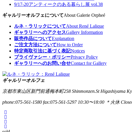
9/17-20
アンティークのある暮らし展 vol.38
ギャルリーオルフェについて
About Galerie Orpheé
ルネ・ラリックについて
About René Lalique
ギャラリーへのアクセス
Gallery Information
販売作品について
Explanation
ご注文方法について
How to Order
特定商取引法に基づく表記
Notices
プライヴァシー・ポリシー
Privacy Policy
ギャラリーへのお問い合せ
Contact for Gallery
ギャルリーオルフェ
京都市東山区新門前通梅本町258
Shinmonzen.St Higashiyama Ky
phone:075-561-1580
fax:075-561-5297
10:30〜18:00 ＊火休 Closed
sold