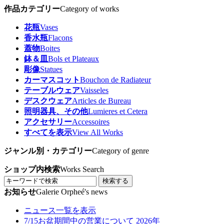
作品カテゴリー
Category of works
花瓶
Vases
香水瓶
Flacons
蓋物
Boites
鉢＆皿
Bols et Plateaux
彫像
Statues
カーマスコット
Bouchon de Radiateur
テーブルウェア
Vaisseles
デスクウェア
Articles de Bureau
照明器具、その他
Lumieres et Cetera
アクセサリー
Accessoires
すべてを表示
View All Works
ジャンル別・カテゴリー
Category of genre
ショップ内検索
Works Search
検索する
お知らせ
Galerie Orpheé's news
ニュース一覧を表示
7/15
お盆期間中の営業について 2026年