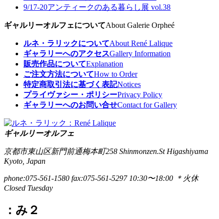
9/17-20
アンティークのある暮らし展 vol.38
ギャルリーオルフェについて
About Galerie Orpheé
ルネ・ラリックについて
About René Lalique
ギャラリーへのアクセス
Gallery Information
販売作品について
Explanation
ご注文方法について
How to Order
特定商取引法に基づく表記
Notices
プライヴァシー・ポリシー
Privacy Policy
ギャラリーへのお問い合せ
Contact for Gallery
ギャルリーオルフェ
京都市東山区新門前通梅本町258
Shinmonzen.St Higashiyama
Kyoto, Japan
phone:075-561-1580
fax:075-561-5297
10:30〜18:00 ＊火休
Closed Tuesday
：み２